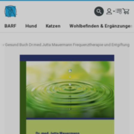
BARF
Hund
Katzen
Wohlbefinden & Ergänzungen
ativ Gesund Buch Dr.med.Jutta Mauermann Frequenztherapie und Entgiftung