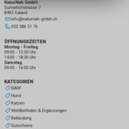
NaturNah GmbH
dass die gespeicherten Daten
Sunnehofstrasse 7
keinerlei Rückschlüsse auf Ihre
8493 Saland
persönlichen Informationen
info
@
naturnah-gmbh.ch
zulassen.
052 386 31 76
ÖFFNUNGSZEITEN
Montag - Freitag
09:00 - 12:30 Uhr
14:00 - 18:30 Uhr
Samstag
09:00 - 16:00 Uhr
KATEGORIEN
BARF
Hund
Katzen
Wohlbefinden & Ergänzungen
Bekleidung
Gutscheine