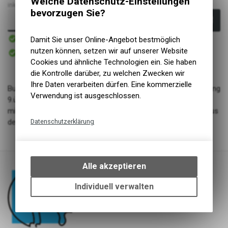
Welche Datenschutz-Einstellungen
inkl. MwSt., zzgl. Versandkosten
bevorzugen Sie?
In den Warenkorb
Sofort verfügbar
Damit Sie unser Online-Angebot bestmöglich
Versand
Sofort abholbar
nutzen können, setzen wir auf unserer Website
Abholung NaturNah GmbH
Cookies und ähnliche Technologien ein. Sie haben
die Kontrolle darüber, zu welchen Zwecken wir
Ihre Daten verarbeiten dürfen. Eine kommerzielle
Buch Dr.med.Jutta Mauermann Frequenztherapie und Entgiftung
Verwendung ist ausgeschlossen.
9.überarbeitete Auflage
mit neuen Frequenz-Chips und begleitenden Empfehlungen aus
Datenschutzerklärung
der Naturheilkunde
Technische Funktionen
Wir erfassen und speichern
bestimmte Interaktionen und
Alle akzeptieren
Einstellungen auf Ihrem Gerät,
um die grundlegenden
Individuell verwalten
Funktionen unseres Online-
Angebots, wie die Verwendung
des Warenkorbs, zu
ermöglichen. Bitte beachten Sie,