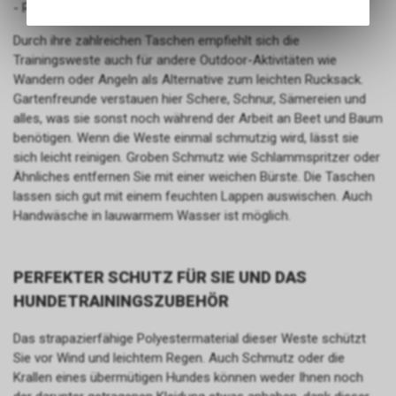
- Robust, leicht zu reinigen
Angebots, wie die Verwendung
des Warenkorbs, zu
Durch ihre zahlreichen Taschen empfiehlt sich die
ermöglichen. Bitte beachten Sie,
Trainingsweste auch für andere Outdoor-Aktivitäten wie
dass die gespeicherten Daten
Wandern oder Angeln als Alternative zum leichten Rucksack.
keinerlei Rückschlüsse auf Ihre
Gartenfreunde verstauen hier Schere, Schnur, Sämereien und
persönlichen Informationen
alles, was sie sonst noch während der Arbeit an Beet und Baum
zulassen.
benötigen. Wenn die Weste einmal schmutzig wird, lässt sie
sich leicht reinigen. Groben Schmutz wie Schlammspritzer oder
Ähnliches entfernen Sie mit einer weichen Bürste. Die Taschen
lassen sich gut mit einem feuchten Lappen auswischen. Auch
Handwäsche in lauwarmem Wasser ist möglich.
PERFEKTER SCHUTZ FÜR SIE UND DAS
HUNDETRAININGSZUBEHÖR
Das strapazierfähige Polyestermaterial dieser Weste schützt
Sie vor Wind und leichtem Regen. Auch Schmutz oder die
Krallen eines übermütigen Hundes können weder Ihnen noch