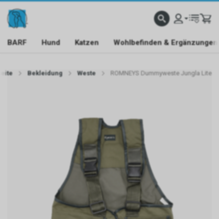
BARF
Hund
Katzen
Wohlbefinden & Ergänzungen
seite
Bekleidung
Weste
ROMNEYS Dummyweste Jungla Lite