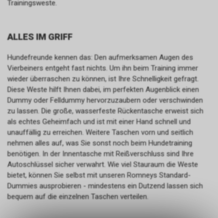
Trainingsweste.
ALLES IM GRIFF
Hundefreunde kennen das: Den aufmerksamen Augen des
Vierbeiners entgeht fast nichts. Um ihn beim Training immer
wieder überraschen zu können, ist Ihre Schnelligkeit gefragt.
Diese Weste hilft Ihnen dabei, im perfekten Augenblick einen
Dummy oder Felldummy hervorzuzaubern oder verschwinden
zu lassen. Die große, wasserfeste Rückentasche erweist sich
als echtes Geheimfach und ist mit einer Hand schnell und
unauffällig zu erreichen. Weitere Taschen vorn und seitlich
nehmen alles auf, was Sie sonst noch beim Hundetraining
benötigen. In der Innentasche mit Reißverschluss sind Ihre
Autoschlüssel sicher verwahrt. Wie viel Stauraum die Weste
bietet, können Sie selbst mit unseren Romneys Standard-
Dummies ausprobieren - mindestens ein Dutzend lassen sich
bequem auf die einzelnen Taschen verteilen.