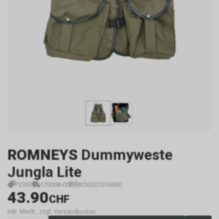
ROMNEYS
Dummyweste
Jungla Lite
P2953
170008-00
4050327016600
43.90
CHF
inkl. MwSt., zzgl. Versandkosten