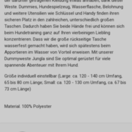
der darunter getragenen Kleidung etwas anhaben, dank dieser
Weste. Dummies, Hundespielzeug, Wasserflasche, Belohnung
und weitere Utensilien wie Schlüssel und Handy finden ihren
sicheren Platz in den zahlreichen, unterschiedlich großen
Taschen. Dadurch haben Sie beide Hände frei und können sich
beim Hundetraining ganz auf Ihren vierbeinigen Liebling
konzentrieren. Dass wir die große rückseitige Tasche
wasserfest gemacht haben, wird sich spätestens beim
Apportieren im Wasser von Vorteil erweisen. Mit unserer
Dummyweste Jungla sind Sie optimal gerüstet für viele
spannende Abenteuer mit Ihrem Hund.
Größe individuell einstellbar (Large: ca. 120 - 140 cm Umfang,
65 bis 80 cm Länge; Small: ca. 120 - 130 cm Umfang, ca. 67 bis
73 cm Länge)
Material. 100% Polyester