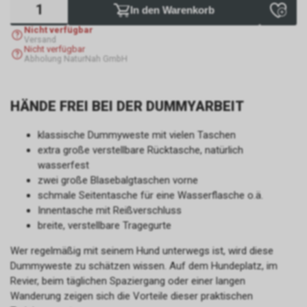
In den Warenkorb
Nicht verfügbar
Versand
Nicht verfügbar
Abholung NaturNah GmbH
HÄNDE FREI BEI DER DUMMYARBEIT
klassische Dummyweste mit vielen Taschen
extra große verstellbare Rücktasche, natürlich
wasserfest
zwei große Blasebalgtaschen vorne
schmale Seitentasche für eine Wasserflasche o.ä.
Innentasche mit Reißverschluss
breite, verstellbare Tragegurte
Wer regelmäßig mit seinem Hund unterwegs ist, wird diese
Dummyweste zu schätzen wissen. Auf dem Hundeplatz, im
Revier, beim täglichen Spaziergang oder einer langen
Wanderung zeigen sich die Vorteile dieser praktischen