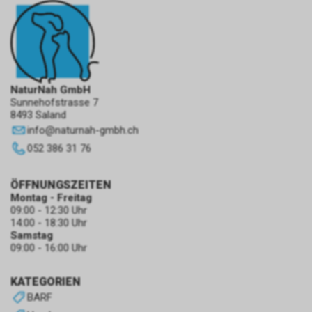
NaturNah GmbH
Sunnehofstrasse 7
8493 Saland
info
@
naturnah-gmbh.ch
052 386 31 76
ÖFFNUNGSZEITEN
Montag - Freitag
09:00 - 12:30 Uhr
14:00 - 18:30 Uhr
Samstag
09:00 - 16:00 Uhr
KATEGORIEN
BARF