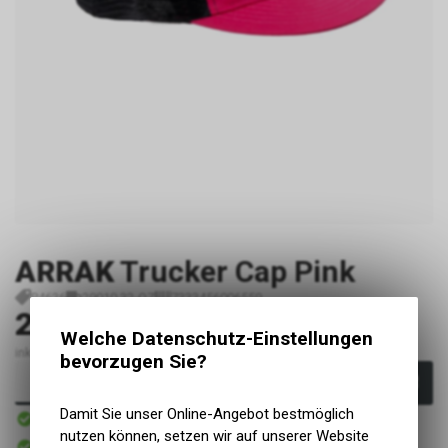
ARRAK
Trucker Cap Pink
P4636
29010 32-OZ
7333456006559
29.90
CHF
Welche Datenschutz-Einstellungen
inkl. MwSt., zzgl. Versandkosten
bevorzugen Sie?
In den Warenkorb
Sofort verfügbar
Damit Sie unser Online-Angebot bestmöglich
Versand
nutzen können, setzen wir auf unserer Website
Sofort abholbar