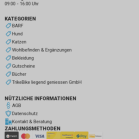
09:00 - 16:00 Uhr
KATEGORIEN
BARF
Hund
Katzen
Wohlbefinden & Ergänzungen
Bekleidung
Gutscheine
Bücher
TrikeBike liegend geniessen GmbH
NÜTZLICHE INFORMATIONEN
AGB
Datenschutz
Kontakt & Beratung
ZAHLUNGSMETHODEN