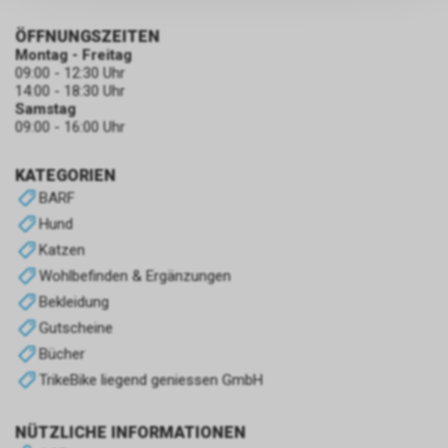
persönlichen Informationen
zulassen.
ÖFFNUNGSZEITEN
Montag - Freitag
09:00 - 12:30 Uhr
14:00 - 18:30 Uhr
Samstag
09:00 - 16:00 Uhr
KATEGORIEN
BARF
Hund
Katzen
Wohlbefinden & Ergänzungen
Bekleidung
Gutscheine
Bücher
TrikeBike liegend geniessen GmbH
NÜTZLICHE INFORMATIONEN