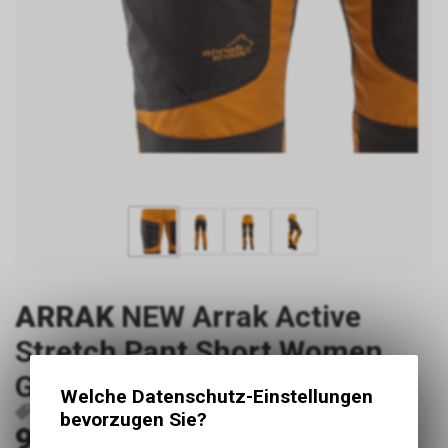
ARRAK
NEW Arrak Active
Stretch Pant Short Women
Gold Gr.42
Welche Datenschutz-Einstellungen
P4631
23034S 11-42
7350027642596
bevorzugen Sie?
98.00
CHF