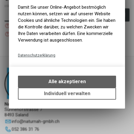
inkl. MwSt., zzgl. Versandkosten
Damit Sie unser Online-Angebot bestmöglich
nutzen können, setzen wir auf unserer Website
In den Warenkorb
Cookies und ähnliche Technologien ein. Sie haben
Nicht verfügbar
die Kontrolle darüber, zu welchen Zwecken wir
Versand
Nicht verfügbar
Ihre Daten verarbeiten dürfen. Eine kommerzielle
Abholung NaturNah GmbH
Verwendung ist ausgeschlossen.
Datenschutzerklärung
Technische Funktionen
Wir erfassen und speichern
bestimmte Interaktionen und
Alle akzeptieren
Einstellungen auf Ihrem Gerät,
um die grundlegenden
Individuell verwalten
Funktionen unseres Online-
NaturNah GmbH
Angebots, wie die Verwendung
Sunnehofstrasse 7
des Warenkorbs, zu
8493 Saland
ermöglichen. Bitte beachten Sie,
info
@
naturnah-gmbh.ch
dass die gespeicherten Daten
052 386 31 76
keinerlei Rückschlüsse auf Ihre