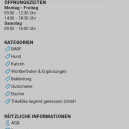
ÖFFNUNGSZEITEN
zulassen.
Montag - Freitag
09:00 - 12:30 Uhr
14:00 - 18:30 Uhr
Samstag
09:00 - 16:00 Uhr
KATEGORIEN
BARF
Hund
Katzen
Wohlbefinden & Ergänzungen
Bekleidung
Gutscheine
Bücher
TrikeBike liegend geniessen GmbH
NÜTZLICHE INFORMATIONEN
AGB