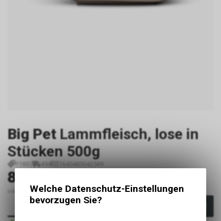
Big Pet
Lammfleisch, lose in
Stücken 500g
P1897
494
7640485042589
8.90
CHF
Welche Datenschutz-Einstellungen
inkl. MwSt., zzgl. Versandkosten
bevorzugen Sie?
In den Warenkorb
Sofort verfügbar