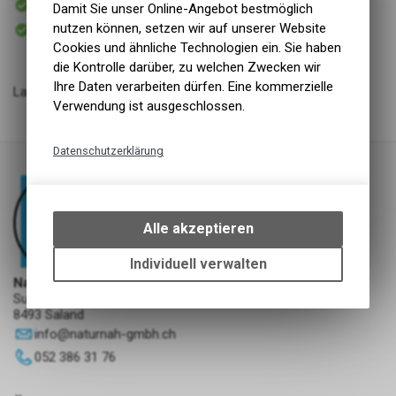
Damit Sie unser Online-Angebot bestmöglich
Versand
Sofort abholbar
nutzen können, setzen wir auf unserer Website
Abholung NaturNah GmbH
Cookies und ähnliche Technologien ein. Sie haben
die Kontrolle darüber, zu welchen Zwecken wir
Ihre Daten verarbeiten dürfen. Eine kommerzielle
Lammfleisch, lose in Stücken 500g
Verwendung ist ausgeschlossen.
Datenschutzerklärung
Technische Funktionen
Wir erfassen und speichern
bestimmte Interaktionen und
Alle akzeptieren
Einstellungen auf Ihrem Gerät,
um die grundlegenden
Individuell verwalten
Funktionen unseres Online-
NaturNah GmbH
Angebots, wie die Verwendung
Sunnehofstrasse 7
8493 Saland
des Warenkorbs, zu
ermöglichen. Bitte beachten Sie,
info
@
naturnah-gmbh.ch
dass die gespeicherten Daten
052 386 31 76
keinerlei Rückschlüsse auf Ihre
persönlichen Informationen