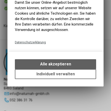
Damit Sie unser Online-Angebot bestmöglich
Versand
Sofort abholbar
nutzen können, setzen wir auf unserer Website
Abholung NaturNah GmbH
Cookies und ähnliche Technologien ein. Sie haben
die Kontrolle darüber, zu welchen Zwecken wir
Ihre Daten verarbeiten dürfen. Eine kommerzielle
Kaninchenfleisch lose in Stücken 500g
Verwendung ist ausgeschlossen.
Datenschutzerklärung
Technische Funktionen
Wir erfassen und speichern
bestimmte Interaktionen und
Alle akzeptieren
Einstellungen auf Ihrem Gerät,
um die grundlegenden
Individuell verwalten
Funktionen unseres Online-
NaturNah GmbH
Angebots, wie die Verwendung
Sunnehofstrasse 7
8493 Saland
des Warenkorbs, zu
ermöglichen. Bitte beachten Sie,
info
@
naturnah-gmbh.ch
dass die gespeicherten Daten
052 386 31 76
keinerlei Rückschlüsse auf Ihre
persönlichen Informationen