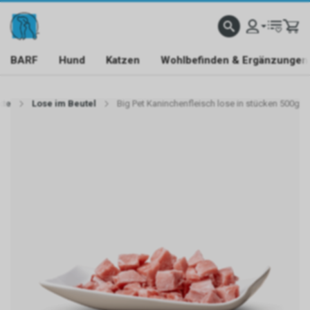
BARF
Hund
Katzen
Wohlbefinden & Ergänzungen
kte
Lose im Beutel
Big Pet Kaninchenfleisch lose in stücken 500g