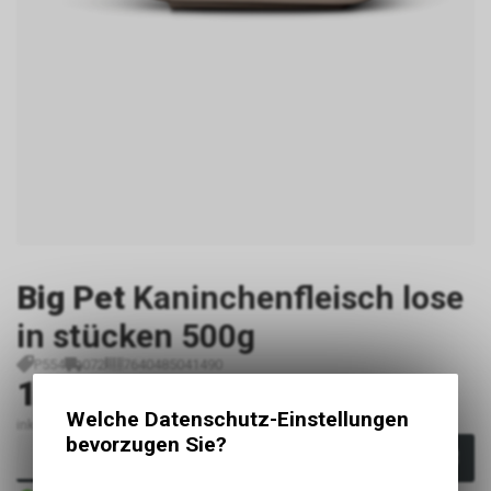
Big Pet
Kaninchenfleisch lose
in stücken 500g
P554
072
7640485041490
11.40
CHF
Welche Datenschutz-Einstellungen
inkl. MwSt., zzgl. Versandkosten
bevorzugen Sie?
In den Warenkorb
Sofort verfügbar