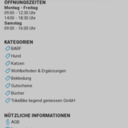
ÖFFNUNGSZEITEN
zulassen.
Montag - Freitag
09:00 - 12:30 Uhr
14:00 - 18:30 Uhr
Samstag
09:00 - 16:00 Uhr
KATEGORIEN
BARF
Hund
Katzen
Wohlbefinden & Ergänzungen
Bekleidung
Gutscheine
Bücher
TrikeBike liegend geniessen GmbH
NÜTZLICHE INFORMATIONEN
AGB