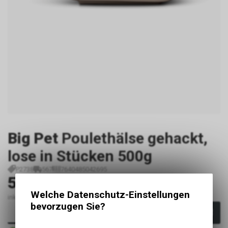
Big Pet
Poulethälse gehackt,
lose in Stücken 500g
P2738
567
7640485042695
5.40
CHF
Welche Datenschutz-Einstellungen
inkl. MwSt., zzgl. Versandkosten
bevorzugen Sie?
In den Warenkorb
Sofort verfügbar