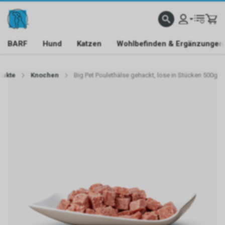
BARF
Hund
Katzen
Wohlbefinden & Ergänzungen
dukte
Knochen
Big Pet Poulethälse gehackt, lose in Stücken 500g