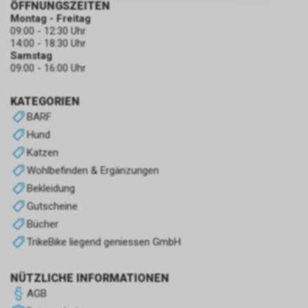
ÖFFNUNGSZEITEN
zulassen.
Montag - Freitag
09:00 - 12:30 Uhr
14:00 - 18:30 Uhr
Samstag
09:00 - 16:00 Uhr
KATEGORIEN
BARF
Hund
Katzen
Wohlbefinden & Ergänzungen
Bekleidung
Gutscheine
Bücher
TrikeBike liegend geniessen GmbH
NÜTZLICHE INFORMATIONEN
AGB