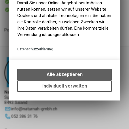
Damit Sie unser Online-Angebot bestmöglich
Versand
Sofort abholbar
nutzen können, setzen wir auf unserer Website
Abholung NaturNah GmbH
Cookies und ähnliche Technologien ein. Sie haben
die Kontrolle darüber, zu welchen Zwecken wir
Ihre Daten verarbeiten dürfen. Eine kommerzielle
Poulethälse gehackt, lose in Stücken 500g
Verwendung ist ausgeschlossen.
Datenschutzerklärung
Technische Funktionen
Wir erfassen und speichern
bestimmte Interaktionen und
Alle akzeptieren
Einstellungen auf Ihrem Gerät,
um die grundlegenden
Individuell verwalten
Funktionen unseres Online-
NaturNah GmbH
Angebots, wie die Verwendung
Sunnehofstrasse 7
8493 Saland
des Warenkorbs, zu
ermöglichen. Bitte beachten Sie,
info
@
naturnah-gmbh.ch
dass die gespeicherten Daten
052 386 31 76
keinerlei Rückschlüsse auf Ihre
persönlichen Informationen