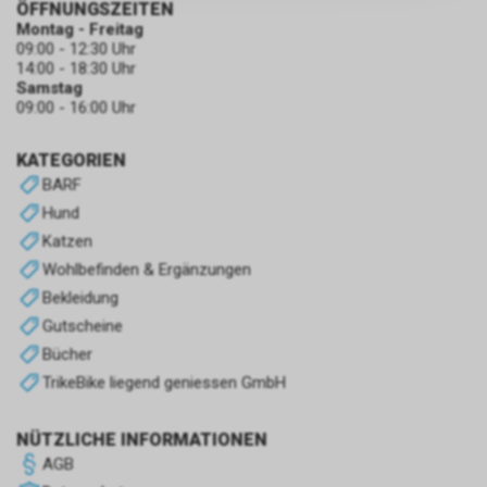
ÖFFNUNGSZEITEN
zulassen.
Montag - Freitag
09:00 - 12:30 Uhr
14:00 - 18:30 Uhr
Samstag
09:00 - 16:00 Uhr
KATEGORIEN
BARF
Hund
Katzen
Wohlbefinden & Ergänzungen
Bekleidung
Gutscheine
Bücher
TrikeBike liegend geniessen GmbH
NÜTZLICHE INFORMATIONEN
AGB