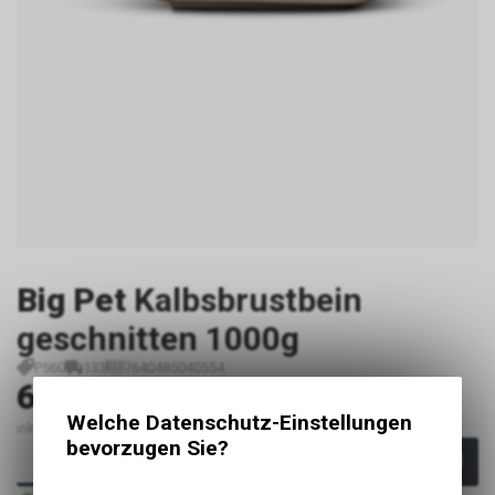
Big Pet
Kalbsbrustbein
geschnitten 1000g
P560
133
7640485040554
6.50
CHF
Welche Datenschutz-Einstellungen
inkl. MwSt., zzgl. Versandkosten
bevorzugen Sie?
In den Warenkorb
Sofort verfügbar