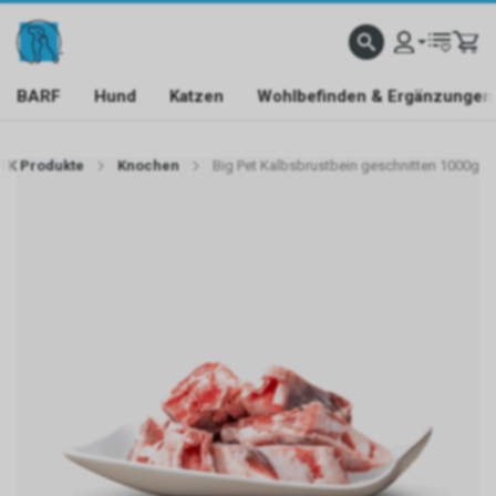
BARF
Hund
Katzen
Wohlbefinden & Ergänzungen
TK Produkte
Knochen
Big Pet Kalbsbrustbein geschnitten 1000g