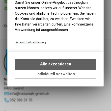
Damit Sie unser Online-Angebot bestmöglich
Versand
Sofort abholbar
nutzen können, setzen wir auf unserer Website
Abholung NaturNah GmbH
Cookies und ähnliche Technologien ein. Sie haben
die Kontrolle darüber, zu welchen Zwecken wir
Ihre Daten verarbeiten dürfen. Eine kommerzielle
Kalbsbrustbein geschnitten 1000g
Verwendung ist ausgeschlossen.
Datenschutzerklärung
Technische Funktionen
Wir erfassen und speichern
bestimmte Interaktionen und
Alle akzeptieren
Einstellungen auf Ihrem Gerät,
um die grundlegenden
Individuell verwalten
Funktionen unseres Online-
NaturNah GmbH
Angebots, wie die Verwendung
Sunnehofstrasse 7
8493 Saland
des Warenkorbs, zu
ermöglichen. Bitte beachten Sie,
info
@
naturnah-gmbh.ch
dass die gespeicherten Daten
052 386 31 76
keinerlei Rückschlüsse auf Ihre
persönlichen Informationen