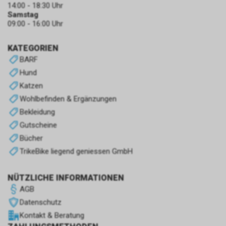
14:00 - 18:30 Uhr
Samstag
09:00 - 16:00 Uhr
KATEGORIEN
BARF
Hund
Katzen
Wohlbefinden & Ergänzungen
Bekleidung
Gutscheine
Bücher
TrikeBike liegend geniessen GmbH
NÜTZLICHE INFORMATIONEN
AGB
Datenschutz
Kontakt & Beratung