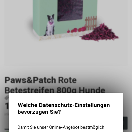
Paws&Patch
Rote
Betestreifen 800g Hunde
P3531
9900156
4260730711119
14.90
Welche Datenschutz-Einstellungen
CHF
bevorzugen Sie?
inkl. MwSt., zzgl. Versandkosten
In den Warenkorb
Damit Sie unser Online-Angebot bestmöglich
Sofort verfügbar