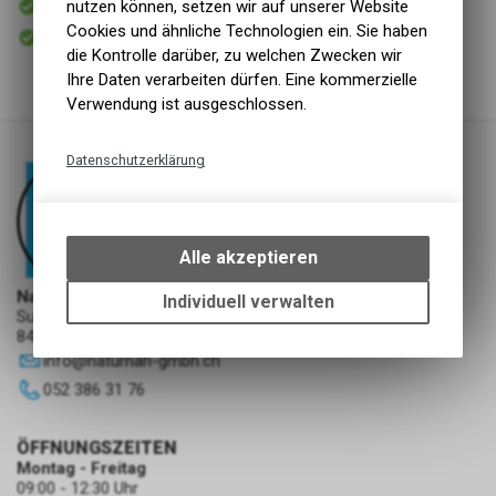
nutzen können, setzen wir auf unserer Website
Versand
Cookies und ähnliche Technologien ein. Sie haben
Sofort abholbar
Abholung NaturNah GmbH
die Kontrolle darüber, zu welchen Zwecken wir
Ihre Daten verarbeiten dürfen. Eine kommerzielle
Verwendung ist ausgeschlossen.
Datenschutzerklärung
Technische Funktionen
Wir erfassen und speichern
bestimmte Interaktionen und
Alle akzeptieren
Einstellungen auf Ihrem Gerät,
um die grundlegenden
NaturNah GmbH
Individuell verwalten
Sunnehofstrasse 7
Funktionen unseres Online-
8493 Saland
Angebots, wie die Verwendung
info
@
naturnah-gmbh.ch
des Warenkorbs, zu
ermöglichen. Bitte beachten Sie,
052 386 31 76
dass die gespeicherten Daten
keinerlei Rückschlüsse auf Ihre
ÖFFNUNGSZEITEN
persönlichen Informationen
Montag - Freitag
zulassen.
09:00 - 12:30 Uhr