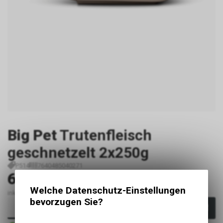
Big Pet
Trutenfleisch
geschnetzelt 2x250g
P514
7640485040271
6.90
CHF
Welche Datenschutz-Einstellungen
inkl. MwSt., zzgl. Versandkosten
bevorzugen Sie?
In den Warenkorb
Sofort verfügbar