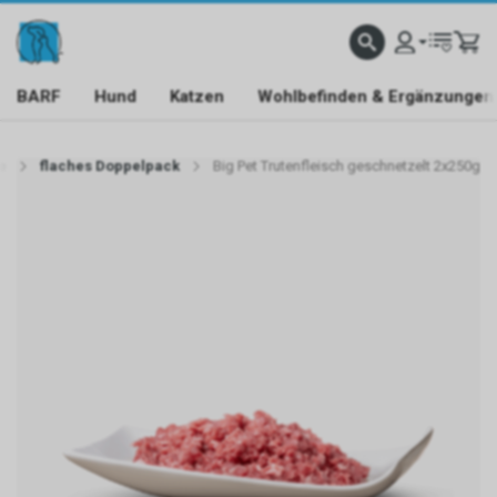
BARF
Hund
Katzen
Wohlbefinden & Ergänzungen
e
flaches Doppelpack
Big Pet Trutenfleisch geschnetzelt 2x250g