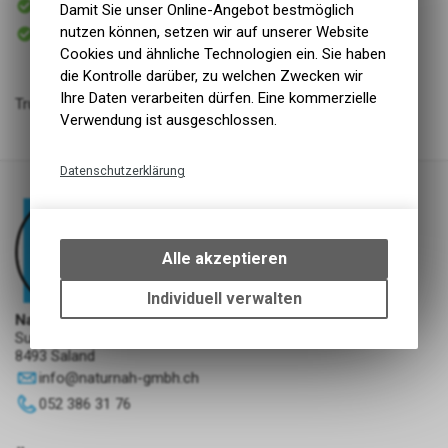
Damit Sie unser Online-Angebot bestmöglich
Versand
Sofort abholbar
nutzen können, setzen wir auf unserer Website
Abholung NaturNah GmbH
Cookies und ähnliche Technologien ein. Sie haben
die Kontrolle darüber, zu welchen Zwecken wir
Ihre Daten verarbeiten dürfen. Eine kommerzielle
Trutenfleisch geschnetzelt 2x250g
Verwendung ist ausgeschlossen.
Datenschutzerklärung
Technische Funktionen
Wir erfassen und speichern
bestimmte Interaktionen und
Alle akzeptieren
Einstellungen auf Ihrem Gerät,
um die grundlegenden
Individuell verwalten
Funktionen unseres Online-
NaturNah GmbH
Angebots, wie die Verwendung
Sunnehofstrasse 7
8493 Saland
des Warenkorbs, zu
ermöglichen. Bitte beachten Sie,
info
@
naturnah-gmbh.ch
dass die gespeicherten Daten
052 386 31 76
keinerlei Rückschlüsse auf Ihre
persönlichen Informationen