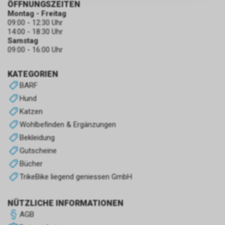
ÖFFNUNGSZEITEN
zulassen.
Montag - Freitag
09:00 - 12:30 Uhr
14:00 - 18:30 Uhr
Samstag
09:00 - 16:00 Uhr
KATEGORIEN
BARF
Hund
Katzen
Wohlbefinden & Ergänzungen
Bekleidung
Gutscheine
Bücher
TrikeBike liegend geniessen GmbH
NÜTZLICHE INFORMATIONEN
AGB