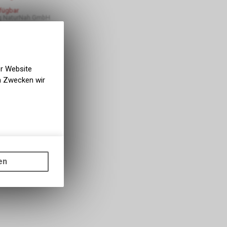
rfügbar
g NaturNah GmbH
er Website
en Zwecken wir
gen auf
ots, wie die
en
ass die
nformationen