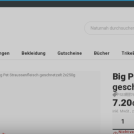
ngen
Bekleidung
Gutscheine
Bücher
Trike
Big P
ig Pet Straussenfleisch geschnetzelt 2x250g
gesc
P533
7
7.20
inkl. MwSt.,
Nicht v