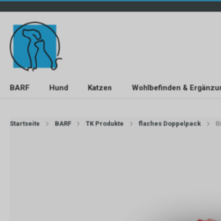
BARF
Hund
Katzen
Wohlbefinden & Ergänzu
Startseite
BARF
TK Produkte
flaches Doppelpack
B