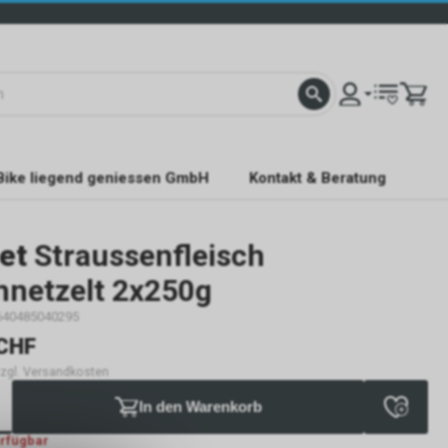
Bike liegend geniessen GmbH
Kontakt & Beratung
et
Straussenfleisch
hnetzelt 2x250g
640485040295
CHF
 zzgl. Versandkosten
In den Warenkorb
erfügbar