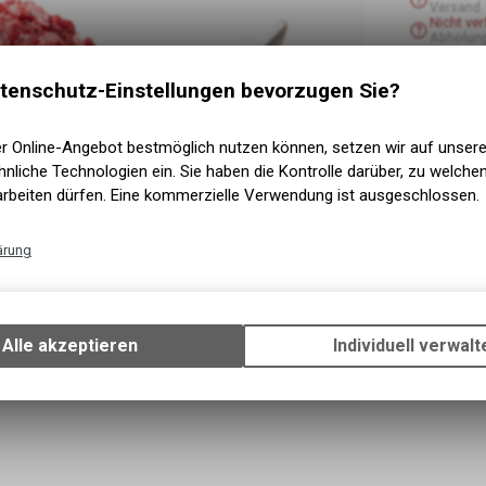
Versand
Nicht ve
Abholun
tenschutz-Einstellungen bevorzugen Sie?
er Online-Angebot bestmöglich nutzen können, setzen wir auf unser
nliche Technologien ein. Sie haben die Kontrolle darüber, zu welch
arbeiten dürfen. Eine kommerzielle Verwendung ist ausgeschlossen.
ärung
Technische Funktionen
Wir erfassen und speichern bestimmte Interaktionen und Einstellun
Ihrem Gerät, um die grundlegenden Funktionen unseres Online-Angeb
Alle akzeptieren
Individuell verwalt
Verwendung des Warenkorbs, zu ermöglichen. Bitte beachten Sie, d
gespeicherten Daten keinerlei Rückschlüsse auf Ihre persönlichen I
zulassen.