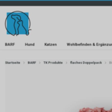
BARF
Hund
Katzen
Wohlbefinden & Ergänzu
Startseite
BARF
TK Produkte
flaches Doppelpack
B