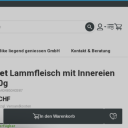
Bike liegend geniessen GmbH
Kontakt & Beratung
et
Lammfleisch mit Innereien
0g
640485040387
CHF
 zzgl. Versandkosten
In den Warenkorb
verfügbar