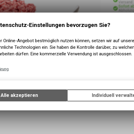
Versand
Sofort a
Abholun
tenschutz-Einstellungen bevorzugen Sie?
er Online-Angebot bestmöglich nutzen können, setzen wir auf unser
nliche Technologien ein. Sie haben die Kontrolle darüber, zu welch
arbeiten dürfen. Eine kommerzielle Verwendung ist ausgeschlossen.
ärung
Technische Funktionen
Wir erfassen und speichern bestimmte Interaktionen und Einstellun
Ihrem Gerät, um die grundlegenden Funktionen unseres Online-Angeb
Alle akzeptieren
Individuell verwalt
Verwendung des Warenkorbs, zu ermöglichen. Bitte beachten Sie, d
gespeicherten Daten keinerlei Rückschlüsse auf Ihre persönlichen I
zulassen.