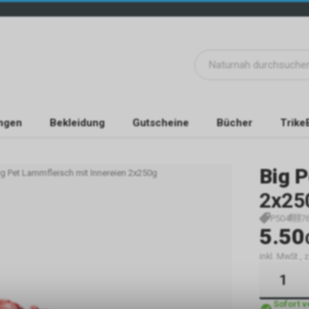
ngen
Bekleidung
Gutscheine
Bücher
Trike
Big P
ig Pet Lammfleisch mit Innereien 2x250g
2x25
P504
7
5.50
inkl. MwSt.,
Sofort 