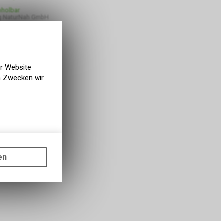
bholbar
g NaturNah GmbH
er Website
en Zwecken wir
gen auf
ots, wie die
en
ass die
nformationen